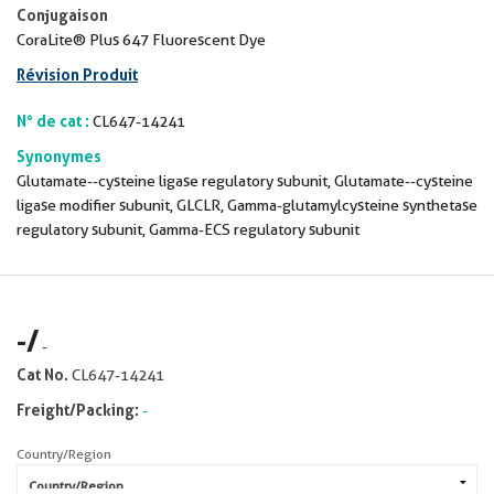
Conjugaison
CoraLite® Plus 647 Fluorescent Dye
Révision Produit
N° de cat :
CL647-14241
Synonymes
Glutamate--cysteine ligase regulatory subunit, Glutamate--cysteine
ligase modifier subunit, GLCLR, Gamma-glutamylcysteine synthetase
regulatory subunit, Gamma-ECS regulatory subunit
-
/
-
Cat No.
CL647-14241
Freight/Packing:
-
Country/Region