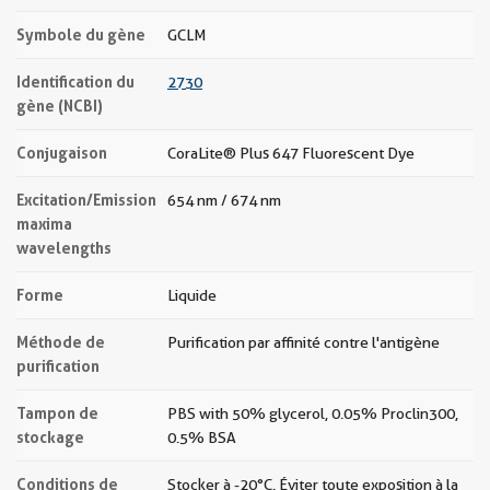
Symbole du gène
GCLM
Identification du
2730
gène (NCBI)
Conjugaison
CoraLite® Plus 647 Fluorescent Dye
Excitation/Emission
654 nm / 674 nm
maxima
wavelengths
Forme
Liquide
Méthode de
Purification par affinité contre l'antigène
purification
Tampon de
PBS with 50% glycerol, 0.05% Proclin300,
stockage
0.5% BSA
Conditions de
Stocker à -20 °C. Éviter toute exposition à la