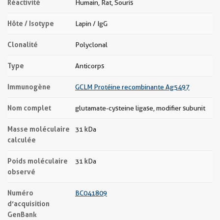
Réactivité
Humain, Rat, Souris
Hôte / Isotype
Lapin / IgG
Clonalité
Polyclonal
Type
Anticorps
Immunogène
GCLM Protéine recombinante Ag5497
Nom complet
glutamate-cysteine ligase, modifier subunit
Masse moléculaire
31 kDa
calculée
Poids moléculaire
31 kDa
observé
Numéro
BC041809
d’acquisition
GenBank