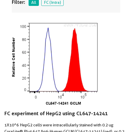
Filter:
All
FC (Intra)
FC experiment of HepG2 using CL647-14241
1X10^6 HepG2 cells were intracellularly stained with 0.2 ug
CoraLite® Plus 647 Anti-Human GCLM (CL647-14241) (red), or 0.2