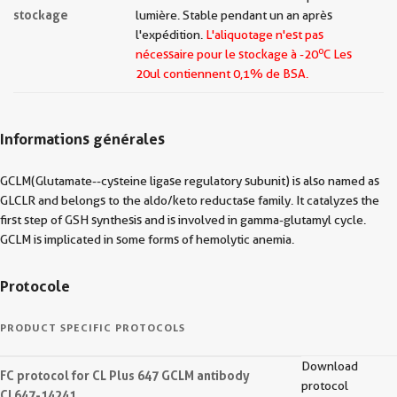
stockage
lumière. Stable pendant un an après
l'expédition.
L'aliquotage n'est pas
o
nécessaire pour le stockage à -20
C Les
20ul contiennent 0,1% de BSA.
Informations générales
GCLM(Glutamate--cysteine ligase regulatory subunit) is also named as
GLCLR and belongs to the aldo/keto reductase family. It catalyzes the
first step of GSH synthesis and is involved in gamma-glutamyl cycle.
GCLM is implicated in some forms of hemolytic anemia.
Protocole
PRODUCT SPECIFIC PROTOCOLS
Download
FC protocol for CL Plus 647 GCLM antibody
protocol
CL647-14241