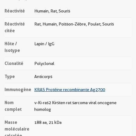
Réactivité
Humain, Rat, Souris
Réactivité
Rat, Humain, Poisson-Zèbre, Poulet, Souris
citée
Hôte /
Lapin / IgG
Isotype
Clonalité
Polyclonal
Type
Anticorps
Immunogène
KRAS Protéine recombinante Ag2700
Nom
v-Ki-ras2 Kirsten rat sarcoma viral oncogene
complet
homolog
Masse
188 aa, 21 kDa
moléculaire
calculée