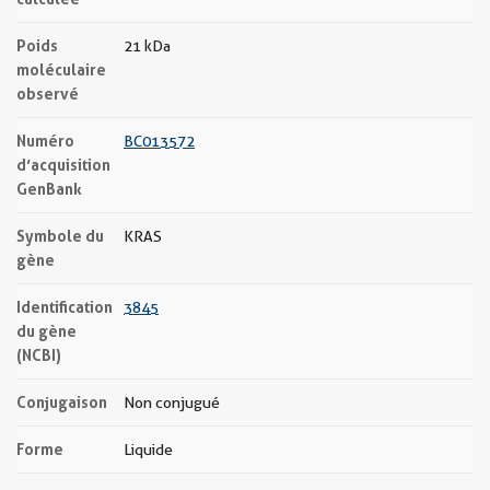
Poids
21 kDa
moléculaire
observé
Numéro
BC013572
d’acquisition
GenBank
Symbole du
KRAS
gène
Identification
3845
du gène
(NCBI)
Conjugaison
Non conjugué
Forme
Liquide