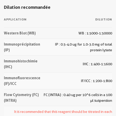
Dilution recommandée
APPLICATION
DILUTION
Western Blot (WB)
WB : 1:5000-1:50000
Immunoprécipitation
IP : 0.5-4.0 ug for 1.0-3.0 mg of total
(IP)
protein lysate
Immunohistochimie
IHC : 1:400-1:1600
(IHC)
Immunofluorescence
IF/ICC : 1:200-1:800
(IF)/ICC
Flow Cytometry (FC)
FC (INTRA) : 0.40 ug per 10^6 cells in a 100
(INTRA)
µl suspension
It is recommended that this reagent should be titrated in each