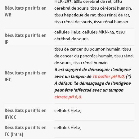
HEK-293, tissu cérébral de rat, tissu
Résultats positifs en
cérébral de souris, tissu cérébral humain,
WB
tissu hépatique de rat, tissu rénal de rat,
tissu rénal de souris, tissu rénal humain
cellules HeLa, cellules MKN-45, tissu
Résultats positifs en
cérébral de souris
IP
tissu de cancer du poumon humain, tissu
de cancer du pancréas humain, tissu rénal
de souris, tissu rénal humain
il est suggéré de démasquer l'antigène
Résultats positifs en
avec un tampon de
TE buffer pH 9.0;
(*)
IHC
À défaut, 'le démasquage de l'antigène
peut être 'effectué avec un tampon
citrate pH 6,0.
Résultats positifs en
cellules HeLa,
IF/ICC
Résultats positifs en
cellules HeLa,
FC (Intra)