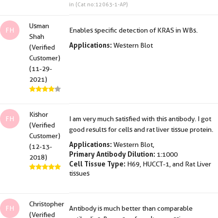
in (Cat no:12063-1-AP)
Usman
FH
Enables specific detection of KRAS in WBs.
Shah
Applications:
Western Blot
(Verified
Customer)
(11-29-
2021)
Kishor
FH
I am very much satisfied with this antibody. I got
(Verified
good results for cells and rat liver tissue protein.
Customer)
Applications:
Western Blot,
(12-13-
Primary Antibody Dilution:
1:1000
2018)
Cell Tissue Type:
H69, HUCCT-1, and Rat Liver
tissues
Christopher
FH
Antibody is much better than comparable
(Verified