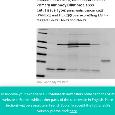
Immunofluorescence, Immunoprecipitation,
Primary Antibody Dilution:
1:1000
Cell Tissue Type:
pancreatic cancer cells
(PANC-1) and HEK293 overexpressing EGFP-
tagged K-Ras, H-Ras and N-Ras
KRAS Antibody Western
Blot,Immunofluorescence,Immunoprecipitation, validation
(1:1000 dilution) in pancreatic cancer cells (PANC-1) and
To improve your experience, Proteintech now offers some sections of its
HEK293 overexpressing EGFP-tagged K-Ras, H-Ras and N-
website in French whilst other parts of the site remain in English. More
Ras (Cat no:12063-1-AP)
sections will be available in French soon. To access the full English
version, please click
here
.