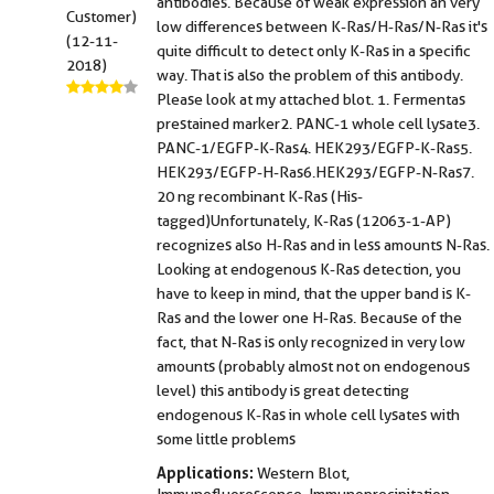
antibodies. Because of weak expression an very
Customer)
low differences between K-Ras/H-Ras/N-Ras it's
(12-11-
quite difficult to detect only K-Ras in a specific
2018)
way. That is also the problem of this antibody.
Please look at my attached blot. 1. Fermentas
prestained marker2. PANC-1 whole cell lysate3.
PANC-1/EGFP-K-Ras4. HEK293/EGFP-K-Ras5.
HEK293/EGFP-H-Ras6.HEK293/EGFP-N-Ras7.
20 ng recombinant K-Ras (His-
tagged)Unfortunately, K-Ras (12063-1-AP)
recognizes also H-Ras and in less amounts N-Ras.
Looking at endogenous K-Ras detection, you
have to keep in mind, that the upper band is K-
Ras and the lower one H-Ras. Because of the
fact, that N-Ras is only recognized in very low
amounts (probably almost not on endogenous
level) this antibody is great detecting
endogenous K-Ras in whole cell lysates with
some little problems
Applications:
Western Blot,