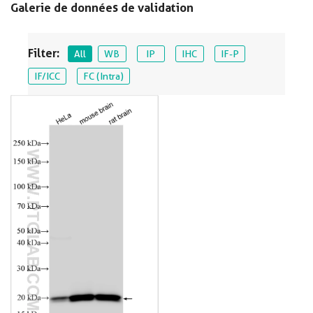
Galerie de données de validation
Filter:
All
WB
IP
IHC
IF-P
IF/ICC
FC (Intra)