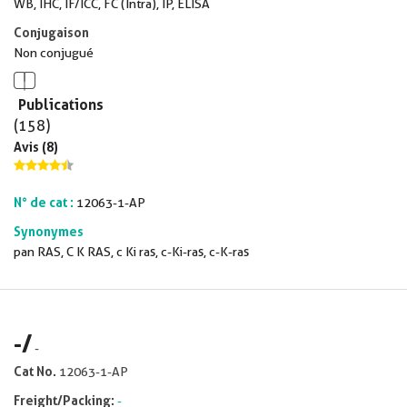
WB, IHC, IF/ICC, FC (Intra), IP, ELISA
Conjugaison
Non conjugué
Publications
(158)
Avis (8)
N° de cat :
12063-1-AP
Synonymes
pan RAS, C K RAS, c Ki ras, c-Ki-ras, c-K-ras
-
/
-
Cat No.
12063-1-AP
Freight/Packing:
-