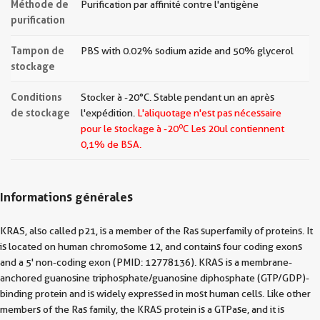
Méthode de
Purification par affinité contre l'antigène
purification
Tampon de
PBS with 0.02% sodium azide and 50% glycerol
stockage
Conditions
Stocker à -20°C. Stable pendant un an après
de stockage
l'expédition.
L'aliquotage n'est pas nécessaire
o
pour le stockage à -20
C Les
20ul contiennent
0,1% de BSA.
Informations générales
KRAS, also called p21, is a member of the Ras superfamily of proteins. It
is located on human chromosome 12, and contains four coding exons
and a 5' non-coding exon (PMID: 12778136). KRAS is a membrane-
anchored guanosine triphosphate/guanosine diphosphate (GTP/GDP)-
binding protein and is widely expressed in most human cells. Like other
members of the Ras family, the KRAS protein is a GTPase, and it is