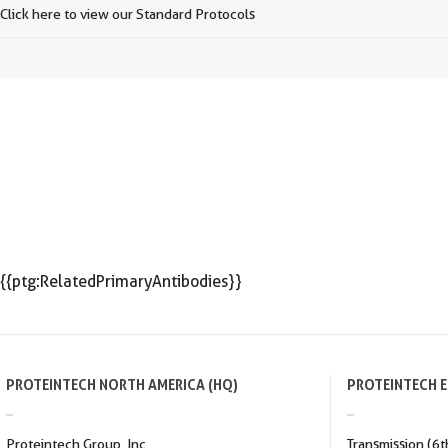
Click here to view our Standard Protocols
{{ptg:RelatedPrimaryAntibodies}}
PROTEINTECH NORTH AMERICA (HQ)
PROTEINTECH 
Proteintech Group, Inc
Transmission (6t