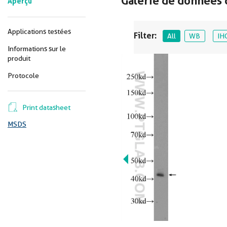
Galerie de données 
Aperçu
Applications testées
Filter:
All
WB
IH
Informations sur le
produit
Protocole
Print datasheet
MSDS