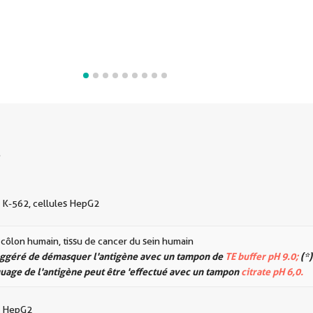
s
s K-562, cellules HepG2
e côlon humain, tissu de cancer du sein humain
suggéré de démasquer l'antigène avec un tampon de
TE buffer pH 9.0;
(*)
age de l'antigène peut être 'effectué avec un tampon
citrate pH 6,0.
s HepG2