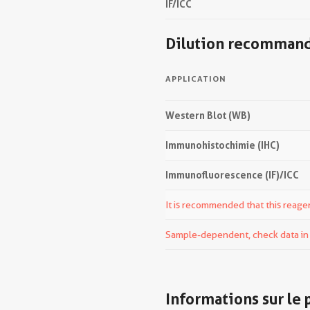
IF/ICC
Dilution recomman
APPLICATION
Western Blot (WB)
Immunohistochimie (IHC)
Immunofluorescence (IF)/ICC
It is recommended that this reagen
Sample-dependent, check data in v
Informations sur le 