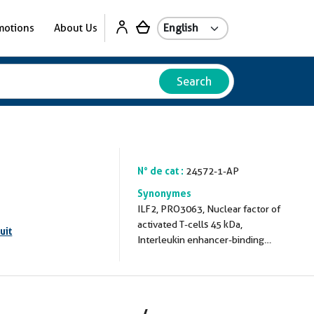
motions
About Us
Search
N° de cat :
24572-1-AP
Synonymes
ILF2, PRO3063, Nuclear factor of
activated T-cells 45 kDa,
uit
Interleukin enhancer-binding
factor 2