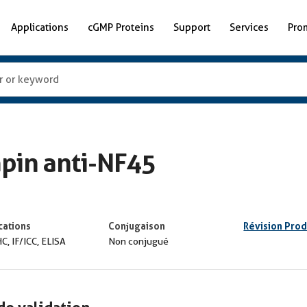
Applications
cGMP Proteins
Support
Services
Pro
apin anti-NF45
cations
Conjugaison
Révision Prod
C, IF/ICC, ELISA
Non conjugué