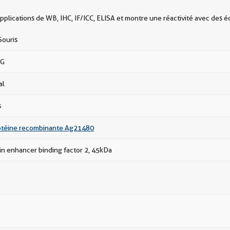
plications de WB, IHC, IF/ICC, ELISA et montre une réactivité avec des é
Souris
gG
al
s
téine recombinante Ag21480
in enhancer binding factor 2, 45kDa