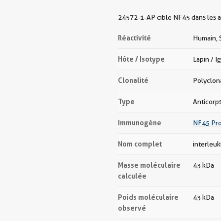
24572-1-AP cible NF45 dans les ap
Réactivité
Humain, 
Hôte / Isotype
Lapin / I
Clonalité
Polyclon
Type
Anticorp
Immunogène
NF45 Pro
Nom complet
interleuk
Masse moléculaire
43 kDa
calculée
Poids moléculaire
43 kDa
observé