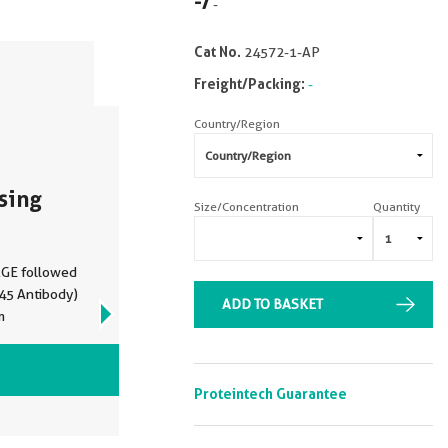
-
/
-
Cat No.
24572-1-AP
Freight/Packing:
-
Country/Region
sing
Size/Concentration
Quantity
AGE followed
45 Antibody)
ADD TO BASKET
VIEW ALL IMAGES (9)
Proteintech Guarantee