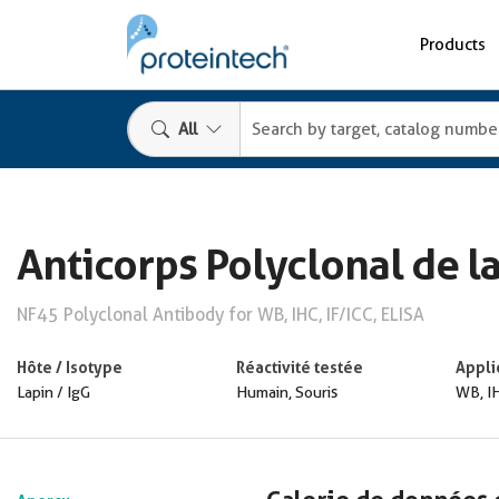
Products
All
Anticorps Polyclonal de l
NF45 Polyclonal Antibody for WB, IHC, IF/ICC, ELISA
Hôte / Isotype
Réactivité testée
Appli
Lapin / IgG
Humain, Souris
WB, IH