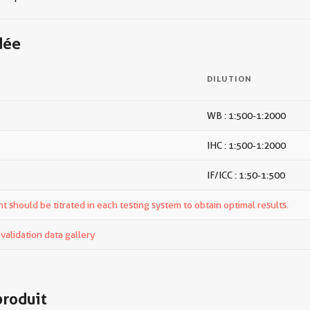
dée
DILUTION
WB : 1:500-1:2000
IHC : 1:500-1:2000
IF/ICC : 1:50-1:500
t should be titrated in each testing system to obtain optimal results.
alidation data gallery
produit