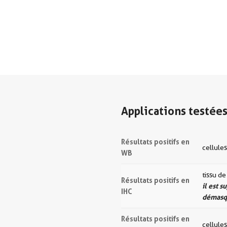
Applications testée
Résultats positifs en
cellule
WB
tissu d
Résultats positifs en
il est 
IHC
démasqu
Résultats positifs en
cellule