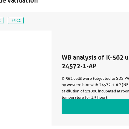
de validation
C
IF/ICC
WB analysis of K-562 u
24572-1-AP
K-562 cells were subjected to SDS P
by western blot with 24572-1-AP (NF
at dilution of 1:1000 incubated at room
temperature for 1.5 hours.