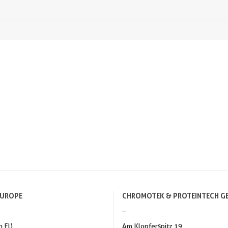
EUROPE
CHROMOTEK & PROTEINTECH G
h Fl)
Am Klopferspitz 19