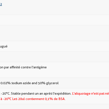
2
jugué
ion par affinité contre l'antigène
 0.02% sodium azide and 50% glycerol
 -20°C. Stable pendant un an après l'expédition.
L'aliquotage n'est pas né
o
 à -20
C Les
20ul contiennent 0,1% de BSA.