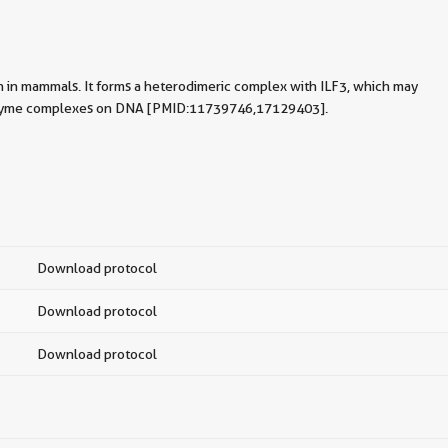
ion in mammals. It forms a heterodimeric complex with ILF3, which may
oloenzyme complexes on DNA [PMID:11739746,17129403].
Download protocol
Download protocol
Download protocol