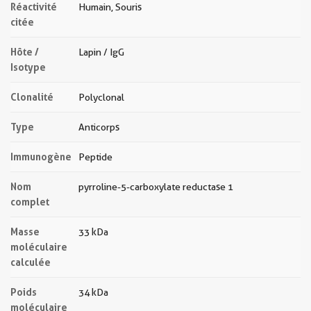
Réactivité
Humain, Souris
citée
Hôte /
Lapin / IgG
Isotype
Clonalité
Polyclonal
Type
Anticorps
Immunogène
Peptide
Nom
pyrroline-5-carboxylate reductase 1
complet
Masse
33 kDa
moléculaire
calculée
Poids
34 kDa
moléculaire