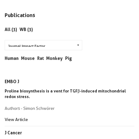
Publications
All (3)
WB (3)
Human
Mouse
Rat
Monkey
Pig
EMBO J
Proline biosynthesis is a vent for TGFβ-induced mitochondrial
redox stress.
Authors - Simon Schwörer
View Article
J Cancer