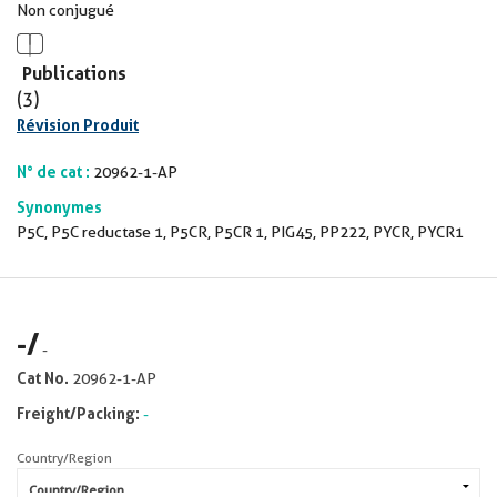
Non conjugué
Publications
(3)
Révision Produit
N° de cat :
20962-1-AP
Synonymes
P5C, P5C reductase 1, P5CR, P5CR 1, PIG45, PP222, PYCR, PYCR1
-
/
-
Cat No.
20962-1-AP
Freight/Packing:
-
Country/Region