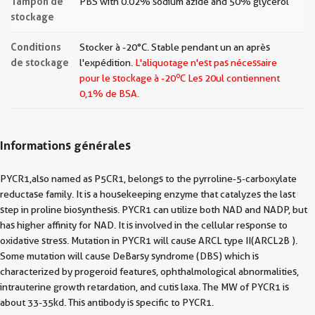
Tampon de
PBS with 0.02% sodium azide and 50% glycerol
stockage
Conditions
Stocker à -20°C. Stable pendant un an après
de stockage
l'expédition.
L'aliquotage n'est pas nécessaire
o
pour le stockage à -20
C Les
20ul contiennent
0,1% de BSA.
Informations générales
PYCR1,also named as P5CR1, belongs to the pyrroline-5-carboxylate
reductase family. It is a housekeeping enzyme that catalyzes the last
step in proline biosynthesis. PYCR1 can utilize both NAD and NADP, but
has higher affinity for NAD. It is involved in the cellular response to
oxidative stress. Mutation in PYCR1 will cause ARCL type II(ARCL2B ).
Some mutation will cause DeBarsy syndrome (DBS) which is
characterized by progeroid features, ophthalmological abnormalities,
intrauterine growth retardation, and cutis laxa. The MW of PYCR1 is
about 33-35kd. This antibody is specific to PYCR1.