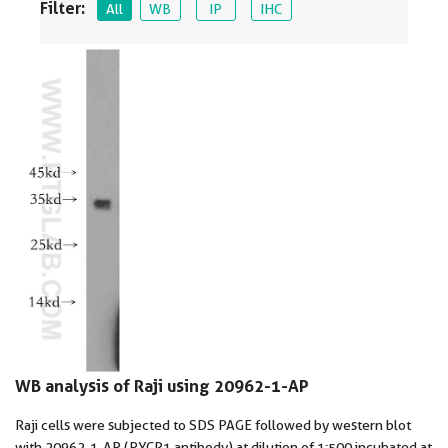
Filter:
All
WB
IP
IHC
WB analysis of Raji using 20962-1-AP
Raji cells were subjected to SDS PAGE followed by western blot
with 20962-1-AP (PYCR1 antibody) at dilution of 1:500 incubated at