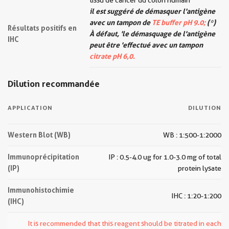
tissu de cancer du côlon humain
il est suggéré de démasquer l'antigène
avec un tampon de
TE buffer pH 9.0;
(*)
Résultats positifs en
À défaut, 'le démasquage de l'antigène
IHC
peut être 'effectué avec un tampon
citrate pH 6,0.
Dilution recommandée
APPLICATION
DILUTION
Western Blot (WB)
WB : 1:500-1:2000
Immunoprécipitation
IP : 0.5-4.0 ug for 1.0-3.0 mg of total
(IP)
protein lysate
Immunohistochimie
IHC : 1:20-1:200
(IHC)
It is recommended that this reagent should be titrated in each